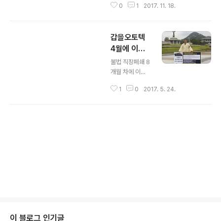
0
1
2017. 11. 18.
할 것들이 많습니다. 단점을 장점
지진이 일어났다. 진도 5.5 여진이 계
속되는 가운데 벽이 무너지고 건물이
으로 살려 그만큼 더 가깝고 살갑
주저앉는 피해 보다 언제 다시 또 재
게 다가가는 방송이 되도록 노력
갑을오토텍
앙이 덮쳐올지 일상의 모든 순간에 불
안을 안고 살아야 하는 스트레스가 더
4월에 이은
하겠습니다.
글 내용
크다. 당장 건물에 들어가는 것 자체
5월의 비극
불법 직장폐쇄 8
가 불안이고 공포다. 처음으로 수능
개월 차에 이틀
많은 청취와 함께 주변에 두루 추
시험일이 일주일 연기됐다. 연기된 날
동안 자리를 비
짜에 다시 지진이 일어날 수도 있겠지
1
0
2017. 5. 24.
천을 부탁드립니다.
운 조합원을 찾
만 당장 재난의 충격을 안고 다음날에
았더니 싸늘한
수능시험장에 들어가도록 하는 것에
시체가 매달려
비해 훨씬 현명한 결정이었다. '포항
* 팟빵_
http://www.podbban
개
있었다고 합니
때문에 나머지 수십만 수험생이 피해
다. 끝을 모르는
표
g.com/ch/12951
를 본다' '포항 외 지역 수험생이 왜
글 내용
불법 직장폐쇄로
부
2
피해를 봐야 하나' 지진의 공포를 체
경제적 재난과
정
0
감하지 못한 수험생들이 원망의 말을
불안, 우울, 불면
의
1
적고 있다고 한다. ..
을 무기처럼 휘
2
혹
두르던 갑을오토
년
을
텍 회사 측이 결
대
다
국 희생자를 만
통
들어내고 만 것
룬
령
이 블로그 인기글
입니다. 전문가