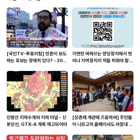
영
선
의 노조파괴 전
화
거
략에 군경 출신
개
를
어용노조까지.
표
계
조직폭력배 패싸
부
기
움 마저 무색하
정
로
게 갈고리, 칼,
의
지게차 마저 등
돌
혹
장했습니다. 어
아
을
[국민TV-투표의힘] 언론이 보도
가면만 바꿔쓰는 양당정치에서 벗
용노조 조합원은
본,
추
하는 후보는 정해져 있다? - 201
어나 지역정치의 싹을 틔워야 합니
회사를 나가고
적
투
6.4.4.
다
회사 대표는 실
했
개
형을 선고받고
다
표
복역했습니다.
고
그럼에도 회사가
참
하
경제적 타격까지
관
는
무릅쓰고 직장폐
에
영
쇄를 길게 끄는
서
화
이유는 무엇일까
「더
발
인왕산 지하수계와 지하 터널 - 신
[상촌재 개관에 즈음하여] 주민들
요. 답은 대체 생
플
견
분당선, GTX-A 계획 재고되어야
이 니르고져 홇배이셔도 마참내 제
산에 있습니다.
랜」
한
직장을 폐쇄하고
뜨들 시러펴디 몯핧노미 하니라
포
대체 생산을 통
문
스