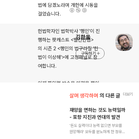
법에 담겠노라며 개헌에 시동을
(새창열림)
걸었습니다.
로그 정보
헌법학자인 법학박사
'행인'이 진
김한울
행하는 팟캐스트 <빨간헌법>
의
시즌 2 <행인의 법구라질 '헌
구독하기
법이 이상해'>
에 고정패널로 참
여합니다.
이제 파일럿 방송을 마쳤을 뿐이
지만, 앞으로 청취자 여러분과 함
더보기
살며 생각하며
의 다른 글
께
헌법을 바닥에서부터 따라잡
아보도록 하겠습니다.
재앙을 면하는 것도 능력일까
- 포항 지진과 연대의 발견
글 내용
'돈도 실력이다 능력 없으면 부모를
다수의 방송 출연 경험에도
고정
원망해라' 모두를 분노하게 한 정유라
패널은 처음이라
깎고 다듬어야
의 말이다. 수능 전날인 15일 포항에