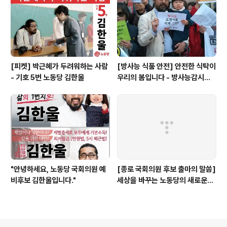
해 회사는 여전
제
터
히 돌아가고 있
들
사
던 것입니다. 현
회
대기아차이 묵인
관
하고 14개 협력
계
업체가 공모한
망
결과입니다. 사
[피켓] 박근혜가 두려워하는 사람
[방사능 식품 안전] 안전한 식탁이
서
법부는 대체 생
- 기호 5번 노동당 김한울
우리의 봄입니다 - 방사능감시센
비
산을..
터 설립이 필요합니다
스
(S
N
S)
에
서
「더
플
"안녕하세요, 노동당 국회의원 예
[종로 국회의원 후보 출마의 말씀]
랜」
비후보 김한울입니다."
세상을 바꾸는 노동당의 새로운
이
길, 함께 열고 싶습니다. - 김한울
라
는
제
목