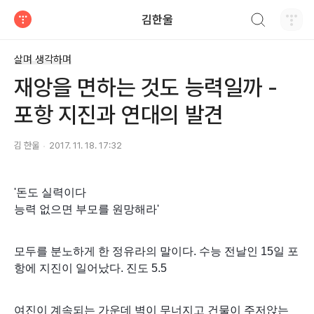
검색하기
김한울
티스토리
살며 생각하며
재앙을 면하는 것도 능력일까 -
포항 지진과 연대의 발견
김 한울
2017. 11. 18. 17:32
'돈도 실력이다
능력 없으면 부모를 원망해라'
모두를 분노하게 한 정유라의 말이다.
수능 전날인 15일 포
항에 지진이 일어났다. 진도 5.5
여진이 계속되는 가운데 벽이 무너지고 건물이 주저앉는