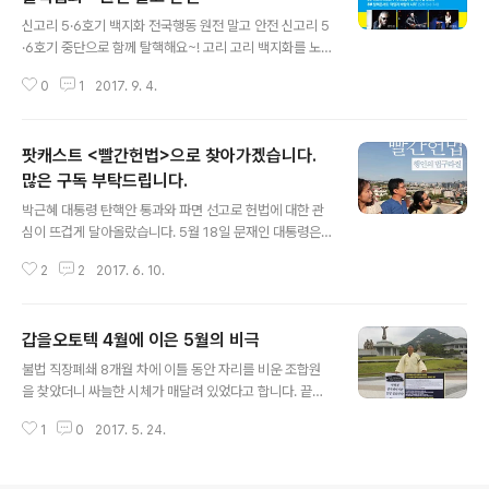
글 내용
도 있을 것입니다 하지만, 다시 또 어떤 대통령이 얄팍한 수
신고리 5·6호기 백지화 전국행동 원전 말고 안전 신고리 5
로 국민을 속이고 집권 기간 거짓말로 일관해도 우리는 그
·6호기 중단으로 함께 탈핵해요~! 고리 고리 백지화를 노
대통령이 박근혜 만큼 거대한 악을 저지르고 또한 그것이
래하며 춤추는 #신고리댄스 와 함께 서울 곳곳을 누비는
임기 중에 크게 드러나지 않는 이상 그것을 알 수도, 멈출
0
1
2017. 9. 4.
탈핵 자전거 원정대에 이어 이제는 전국에서 탈핵을 외치
수도 없다는 사실을 기억해야 합니다..
기 위해 울산에서 모입니다. 이번 토요일인 9월 9일 울산
문화예술회관과 울산 남구 롯데백화점 앞에 모여서 탈핵의
팟캐스트 <빨간헌법>으로 찾아가겠습니다.
염원을 즐거운 행진과 외침으로 함께 합니다. 서울에서는
주말 당일 부담없이 다녀올 수 있도록 9일 오전 10시 압구
많은 구독 부탁드립니다.
글 내용
정역에서 출발하는 탈핵버스가 준비되고 있습니다 여기서
박근혜 대통령 탄핵안 통과와 파면 선고로 헌법에 대한 관
하나 더~! 종로 탈핵버스에 도전!! 종로에서도 많은 분들께
심이 뜨겁게 달아올랐습니다. 5월 18일 문재인 대통령은
서 참가신청을 해주시면 종로에서 출발하는 탈핵버스 일정
5.18 정신을 헌법에 담겠노라며 개헌에 시동을 걸었습니
을 따로 잡아볼 수 있지 않을까요? 종로에서 출발하고 도착
2
2
2017. 6. 10.
다. 헌법학자인 법학박사 '행인'이 진행하는 팟캐스트 의 시
하는 종로탈핵버스! 멋지지 않나요? ..
즌 2 에 고정패널로 참여합니다. 이제 파일럿 방송을 마쳤
을 뿐이지만, 앞으로 청취자 여러분과 함께 헌법을 바닥에
갑을오토텍 4월에 이은 5월의 비극
서부터 따라잡아보도록 하겠습니다. 다수의 방송 출연 경
글 내용
험에도 고정패널은 처음이라 깎고 다듬어야 할 것들이 많
불법 직장폐쇄 8개월 차에 이틀 동안 자리를 비운 조합원
습니다. 단점을 장점으로 살려 그만큼 더 가깝고 살갑게 다
을 찾았더니 싸늘한 시체가 매달려 있었다고 합니다. 끝을
가가는 방송이 되도록 노력하겠습니다. 많은 청취와 함께
모르는 불법 직장폐쇄로 경제적 재난과 불안, 우울, 불면을
주변에 두루 추천을 부탁드립니다. * 팟빵_ http://www.p
1
0
2017. 5. 24.
무기처럼 휘두르던 갑을오토텍 회사 측이 결국 희생자를
odbbang.com/ch/12951
만들어내고 만 것입니다. 전문가의 노조파괴 전략에 군경
출신 어용노조까지. 조직폭력배 패싸움 마저 무색하게 갈