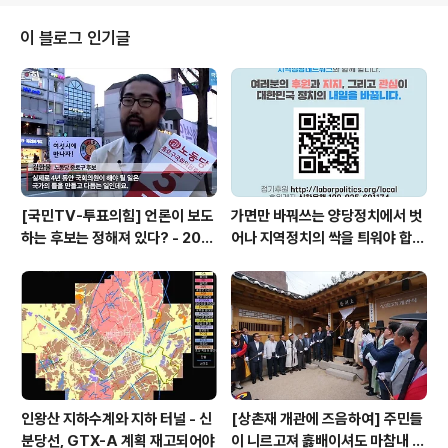
고리, 칼, 지게차 마저 등장했습니다. 어용노조 조합원은 회
사를 나가고 회사 대표는 실형을 선고받고 복역했습니다.
이 블로그 인기글
그럼에도 회사가 경제적 타격까지 무릅쓰고 직장폐쇄를 길
게 끄는 이유는 무엇일까요. 답은 대체 생산에 있습니다. 직
장을 폐쇄하고 대체 생산을 통해 회사는 여전히 돌아가고
있던 것입니다. 현대기아차이 묵인하고 14개 협력업체가
공모한 결과입니다. 사법부는 대체 생산을..
[국민TV-투표의힘] 언론이 보도
가면만 바꿔쓰는 양당정치에서 벗
하는 후보는 정해져 있다? - 201
어나 지역정치의 싹을 틔워야 합니
6.4.4.
다
인왕산 지하수계와 지하 터널 - 신
[상촌재 개관에 즈음하여] 주민들
분당선, GTX-A 계획 재고되어야
이 니르고져 홇배이셔도 마참내 제