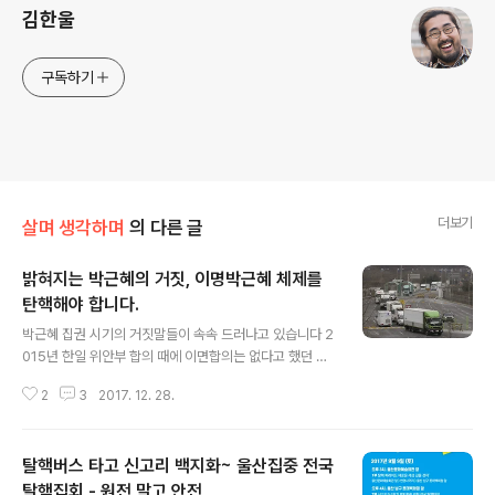
김한울
구독하기
더보기
살며 생각하며
의 다른 글
밝혀지는 박근혜의 거짓, 이명박근혜 체제를
탄핵해야 합니다.
글 내용
박근혜 집권 시기의 거짓말들이 속속 드러나고 있습니다 2
015년 한일 위안부 합의 때에 이면합의는 없다고 했던 것
이 정반대의 진실로 드러나자마자, 이번엔 2016년 개성공
2
3
2017. 12. 28.
단 폐쇄 당시도 근거없는 말로 변명하고 나중에 거짓 사실
을 짜맞춰낸 사실이 드러나고 있습니다. "개성공단 임금이
대량살상무기에 사용된다"는 말은 거짓말이었던 셈입니다.
탈핵버스 타고 신고리 백지화~ 울산집중 전국
여기서 우리는 국민들을 향해 끊임없이 거짓말을 일삼았던
무책임하고 무능한 전임대통령 박근혜만 욕하고 돌아설 수
탈핵집회 - 원전 말고 안전