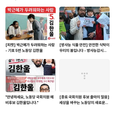
뜨들 시러펴디 몯핧노미 하니라
[피켓] 박근혜가 두려워하는 사람
[방사능 식품 안전] 안전한 식탁이
- 기호 5번 노동당 김한울
우리의 봄입니다 - 방사능감시센
터 설립이 필요합니다
"안녕하세요, 노동당 국회의원 예
[종로 국회의원 후보 출마의 말씀]
비후보 김한울입니다."
세상을 바꾸는 노동당의 새로운
길, 함께 열고 싶습니다. - 김한울